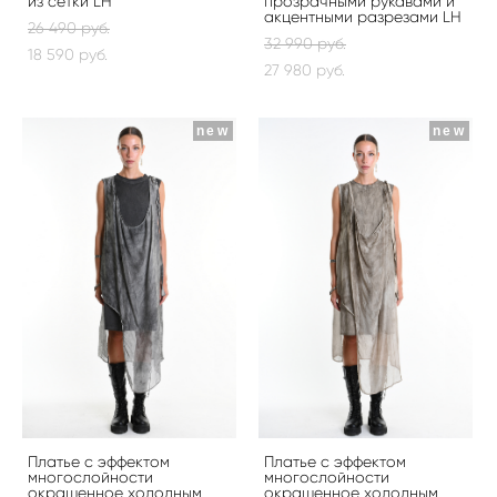
из сетки LH
прозрачными рукавами и
акцентными разрезами LH
26 490 pуб.
32 990 pуб.
18 590 pуб.
27 980 pуб.
new
new
Платье с эффектом
Платье с эффектом
многослойности
многослойности
окрашенное холодным
окрашенное холодным