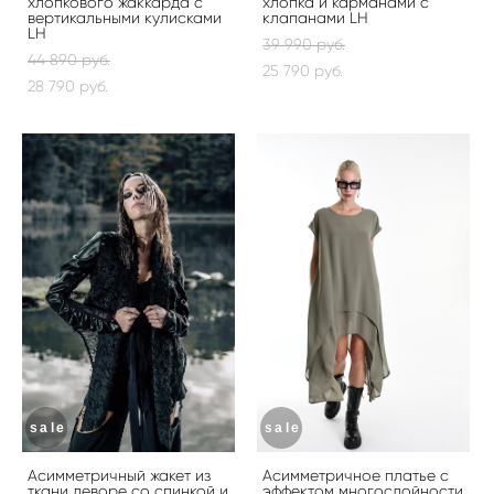
хлопкового жаккарда с
хлопка и карманами с
вертикальными кулисками
клапанами LH
LH
39 990 pуб.
44 890 pуб.
25 790 pуб.
28 790 pуб.
sale
sale
Асимметричный жакет из
Асимметричное платье с
ткани деворе со спинкой и
эффектом многослойности