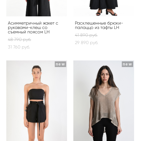
Асимметричный жакет с
Расклешенные брюки-
рукавами-клеш со
палаццо из тафты LH
съемный поясом LH
41 890 pуб.
48 790 pуб.
29 890 pуб.
31 760 pуб.
new
new