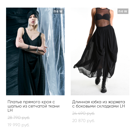
new
new
Платье прямого кроя с
Длинная юбка из жоржета
шалью из сетчатой ткани
с боковыми складками LH
LH
24 490 pуб.
28 790 pуб.
20 870 pуб.
19 990 pуб.