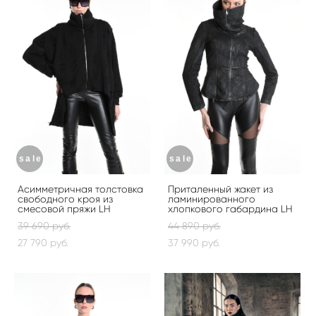
sale
sale
Асимметричная толстовка
Приталенный жакет из
свободного кроя из
ламинированного
смесовой пряжи LH
хлопкового габардина LH
39 690 pуб.
44 890 pуб.
27 790 pуб.
37 990 pуб.