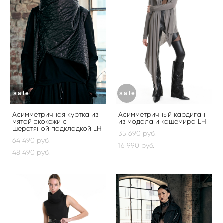
sale
sale
Асимметричная куртка из
Асимметричный кардиган
мятой экокожи с
из модала и кашемира LH
шерстяной подкладкой LH
35 690 pуб.
64 490 pуб.
16 990 pуб.
48 490 pуб.