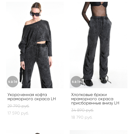
sale
sale
Укороченная кофта
Хлопковые брюки
мраморного окраса LH
мраморного окраса
присборенные внизу LH
29 790 pуб.
34 890 pуб.
17 590 pуб.
18 790 pуб.