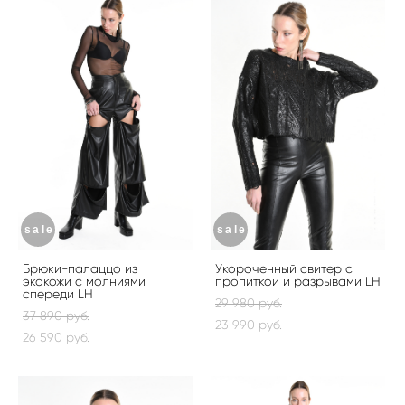
sale
sale
Брюки-палаццо из
Укороченный свитер с
экокожи с молниями
пропиткой и разрывами LH
спереди LH
29 980 pуб.
37 890 pуб.
23 990 pуб.
26 590 pуб.