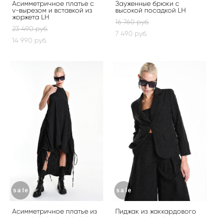
Асимметричное платье с
Зауженные брюки с
v-вырезом и вставкой из
высокой посадкой LH
жоржета LH
16 760 pуб.
23 490 pуб.
7 490 pуб.
14 990 pуб.
sale
sale
Асимметричное платье из
Пиджак из жаккардового