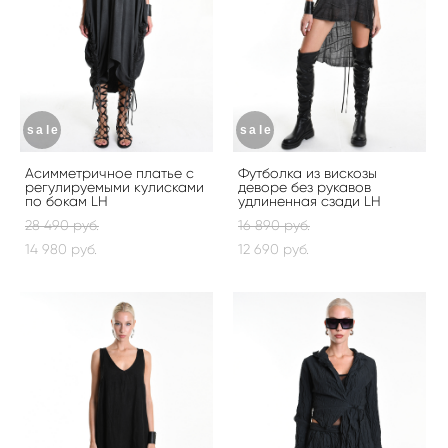
sale
sale
Асимметричное платье с
Футболка из вискозы
регулируемыми кулисками
деворе без рукавов
по бокам LH
удлиненная сзади LH
28 490 pуб.
16 890 pуб.
14 980 pуб.
12 690 pуб.