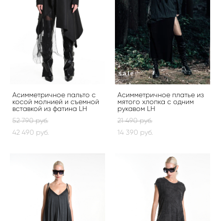
sale
Асимметричное пальто с
Асимметричное платье из
косой молнией и съемной
мятого хлопка с одним
вставкой из фатина LH
рукавом LH
52 790 pуб.
21 490 pуб.
42 490 pуб.
14 390 pуб.