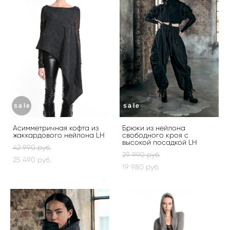
sale
sale
Асимметричная кофта из
Брюки из нейлона
жаккардового нейлона LH
свободного кроя с
высокой посадкой LH
42 990 pуб.
29 990 pуб.
25 490 pуб.
19 980 pуб.