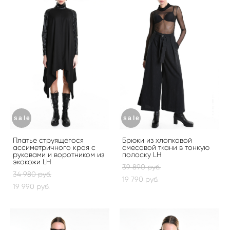
sale
sale
Платье струящегося
Брюки из хлопковой
ассиметричного кроя с
смесовой ткани в тонкую
рукавами и воротником из
полоску LH
экокожи LH
39 890 pуб.
34 980 pуб.
19 790 pуб.
19 990 pуб.