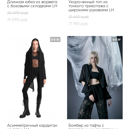
Длинная юбка из жоржета
Укороченный топ из
с боковыми складками LH
тонкого трикотажа с
широкими рукавами LH
24 490 pуб.
21 490 pуб.
19 590 pуб.
17 190 pуб.
new
new
Асимметричный кардиган
Бомбер из тафты с