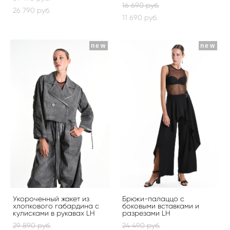
16 690 pуб.
26 790 pуб.
11 690 pуб.
new
new
Укороченный жакет из
Брюки-палаццо с
хлопкового габардина с
боковыми вставками и
кулисками в рукавах LH
разрезами LH
29 890 pуб.
24 490 pуб.