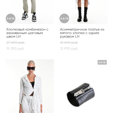
sale
sale
Хлопковый комбинезон с
Асимметричное платье из
заниженным шаговым
мятого хлопка с одним
швом LH
рукавом LH
27 490 pуб.
21 490 pуб.
19 290 pуб.
12 990 pуб.
new