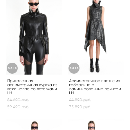
sale
sale
Приталенная
Асимметричное платье из
асимметричная куртка из
габардина с
кожи наппа со вставками
ламинированным принтом
LH
LH
84 690 pуб.
44 890 pуб.
59 490 pуб.
35 890 pуб.