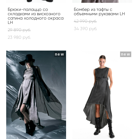
Брюки-палаццо со
Бомбер из тафты с
складками из вискозного
объемными рукавами LH
сатина холодного окраса
42 990 pуб.
LH
34 390 pуб.
29 890 pуб.
23 980 pуб.
new
new