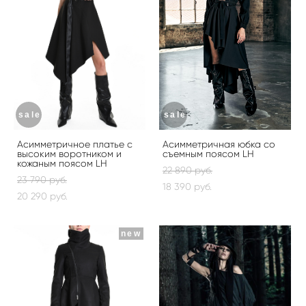
sale
sale
Асимметричное платье с
Асимметричная юбка со
высоким воротником и
съемным поясом LH
кожаным поясом LH
22 890 pуб.
23 790 pуб.
18 390 pуб.
20 290 pуб.
new