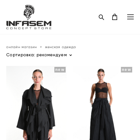
онлайн магазин
>
женская одежда
Сортировка:
рекомендуем
new
new