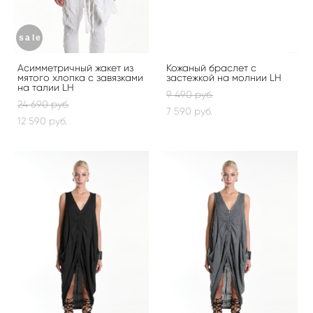
sale
Асимметричный жакет из
Кожаный браслет с
мятого хлопка с завязками
застежкой на молнии LH
на талии LH
9 490 pуб.
24 690 pуб.
7 590 pуб.
12 590 pуб.