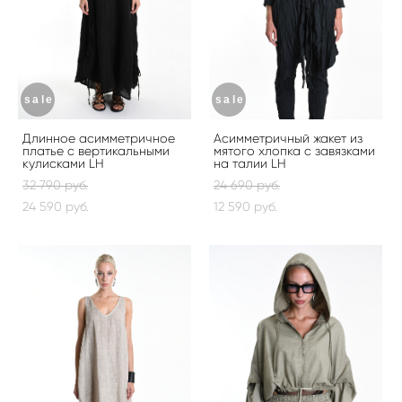
sale
sale
Длинное асимметричное
Асимметричный жакет из
платье с вертикальными
мятого хлопка с завязками
кулисками LH
на талии LH
32 790 pуб.
24 690 pуб.
24 590 pуб.
12 590 pуб.