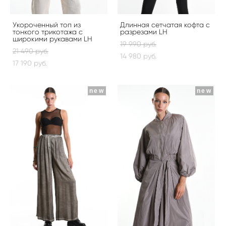
Укороченный топ из
Длинная сетчатая кофта с
тонкого трикотажа с
разрезами LH
широкими рукавами LH
19 990 pуб.
21 490 pуб.
14 980 pуб.
17 190 pуб.
new
new