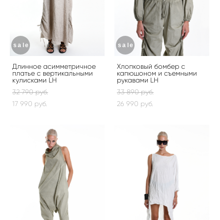
sale
sale
Длинное асимметричное
Хлопковый бомбер с
платье с вертикальными
капюшоном и съемными
кулисками LH
рукавами LH
32 790 pуб.
33 890 pуб.
17 990 pуб.
26 990 pуб.