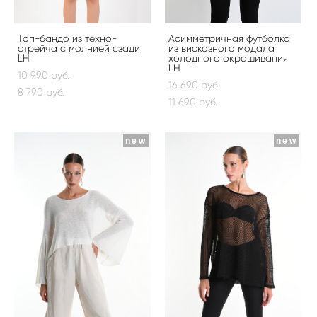
Топ-бандо из техно-
Асимметричная футболка
стрейча с молнией сзади
из вискозного модала
LH
холодного окрашивания
LH
10 990 pуб.
16 690 pуб.
8 790 pуб.
11 690 pуб.
new
new