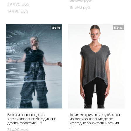
36 690 pуб.
39 990 pуб.
18 390 pуб.
19 990 pуб.
new
new
Брюки-палаццо из
Асимметричная футболка
хлопкового габардина с
из вискозного модала
драпировками LH
холодного окрашивания
LH
31 490 pуб.