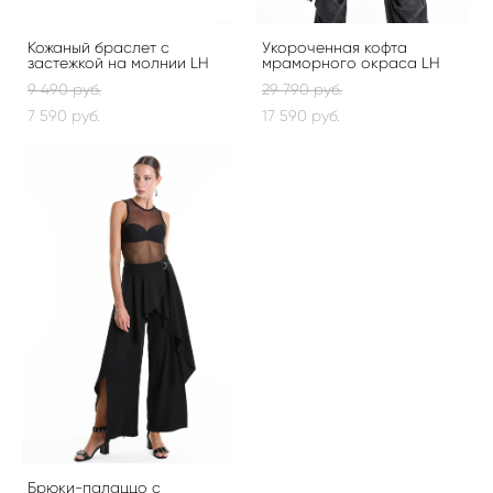
Кожаный браслет с
Укороченная кофта
застежкой на молнии LH
мраморного окраса LH
9 490 pуб.
29 790 pуб.
7 590 pуб.
17 590 pуб.
Брюки-палаццо с