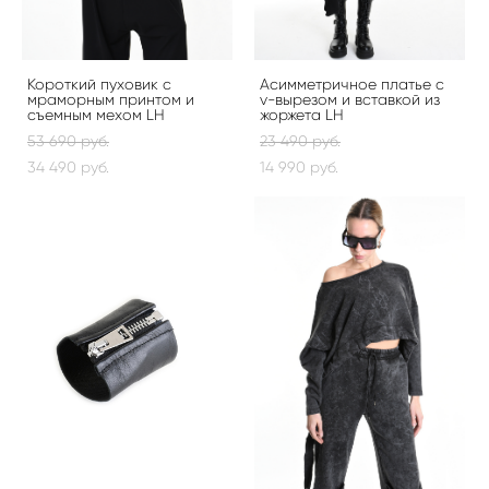
Короткий пуховик с
Асимметричное платье с
мраморным принтом и
v-вырезом и вставкой из
съемным мехом LH
жоржета LH
53 690 pуб.
23 490 pуб.
34 490 pуб.
14 990 pуб.