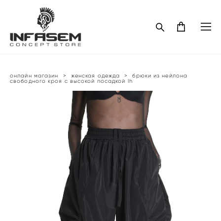
онлайн магазин
>
женская одежда
>
брюки из нейлона
свободного кроя с высокой посадкой lh