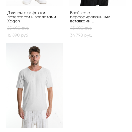
Джинсы с эффектом
Блейзер с
потертости и заплатами
перфорированными
Xagon
вставками LH
25 490 pуб.
43 490 pуб.
16 890 pуб.
34 790 pуб.