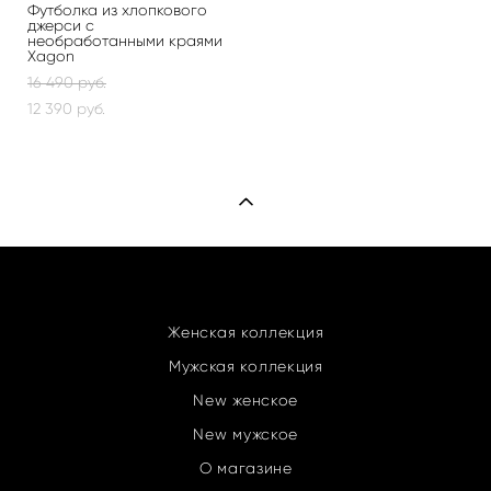
Футболка из хлопкового
джерси с
необработанными краями
Xagon
16 490 pуб.
12 390 pуб.
Женская коллекция
Мужская коллекция
New женское
New мужское
О магазине