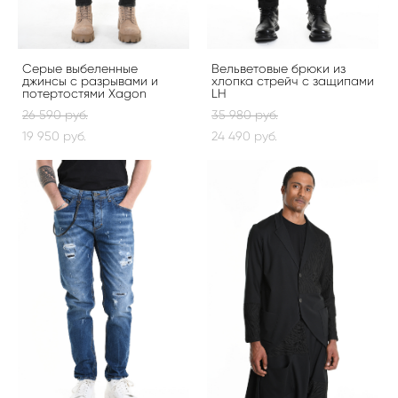
Серые выбеленные
Вельветовые брюки из
джинсы с разрывами и
хлопка стрейч с защипами
потертостями Xagon
LH
26 590 pуб.
35 980 pуб.
19 950 pуб.
24 490 pуб.