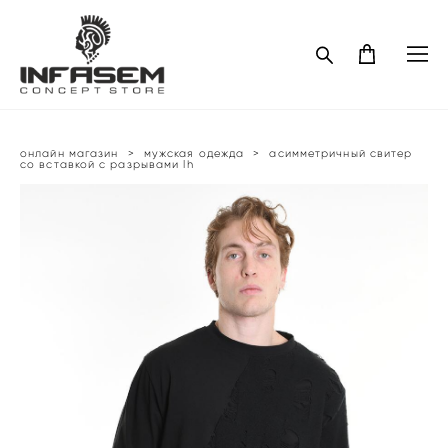
онлайн магазин
>
мужская одежда
>
асимметричный свитер
со вставкой с разрывами lh